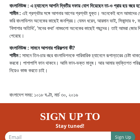
বাংলানিউজ : এ চ্যানেলে আপনি দ্বিতীয় দফায় যোগ দিয়েছেন তা-ও প্রায় ছয় বছর
শামীম :
এই প্রশ্নটার সঙ্গে আপনার আগের প্রশ্নটা যুক্ত। অনেকেই বলে আমাদের দে
করি বাংলাভিশন অনেকের কাছেই জনপ্রিয়। যেমন ধরেন, আরমান ভাই, সিকান্দার ব·, ফরম
‘বিপাশার অতিথি’, ‘মনের কথা’ নামগুলো অনেকের কাছেই পছন্দের। তাই আমরা জোর দ
পেরেছে।
বাংলানিউজ : সামনে আপনার পরিকল্পনা কী?
শামীম :
সামনে তিন-চার বছর বাংলাভিশনকে পারিবারিক চ্যানেলে রূপান্তরের চেষ্টা থাক
করবো। পাশাপাশি ফান থাকবে। আমি ফান-ভক্ত মানুষ। আর আমার ব্যক্তিগত পরিকল্পন
নিয়েও কাজ করতে চাই।
বাংলাদেশ সময়: ১০১৮ ঘণ্টা, মার্চ ৩০, ২০১৬
SIGN UP TO
Stay tuned!
Sign Up