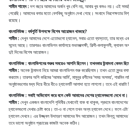
শামীম শাহেদ :
দশ বছরে আমাদের অর্জন খুব বেশি নয়, আবার খুব কমও নয়। এই সময়টু
পেরেছি। আমাদের বলার মতো বেশকিছু অনুষ্ঠান দেখা গেছে। সংবাদে নিরপেক্ষতার বি
রয়েছে।
বাংলানিউজ : বর্ষপূর্তি উপলক্ষে বিশেষ আয়োজন থাকছে?
শামীম :
দেখুন আমাদের দেশে এতোগুলো চ্যানেল, সবার এতো ব্যস্ততা, তার মধ্যে একটা 
সন্দেহ আছে। তারপরও বাংলাভিশন কার্যালয়ে শুভাকাক্সক্ষী, শিল্পী-কলাকুশলী, ক্যাবল
দুই দিনের বিশেষ আয়োজন।
বাংলানিউজ : বাংলাভিশনের শুরুর সময়েও আপনি ছিলেন। তখনকার উন্মাদনা কেমন ছি
শামীম :
অনেক উন্মাদনা নিয়ে আমরা বাংলাভিশন শুরু করেছিলাম। তখন এতো সুন্দর ব
করতাম। তারপর অপি করিমের ‘আমার আমি’, মামুনুর রশীদের ‘সময় অসময়’, শারমিন লাক
অনুষ্ঠানগুলোর মধ্য দিয়ে ধীরে ধীওে চ্যানেলটি আলাদা হতে লাগলো। তবে এই ধারা
বাংলানিউজ : সবাই অভিযোগ করে বলে কেউ আমাদের দেশের চ্যানেলগুলো দেখে না
শামীম :
দেখুন একজন বাংলাদেশি পৃথিবীর যেখানেই যাক বা থাকুক, প্রথমে বাংলাদেশে
চ্যানেলগুলো দেখার চেষ্টা করে। তা-ও না পেলে তখন অন্য চ্যানেল দেখে। ফলে এটা 
চ্যানেল দেখবে। এর উজ্জ্বল উদাহরণ আমাদের ঈদ আয়োজন। তখন কিন্তু আমাদের ট
তবে ভালো অনুষ্ঠান প্রচারের কাজটা অনেক কঠিন।