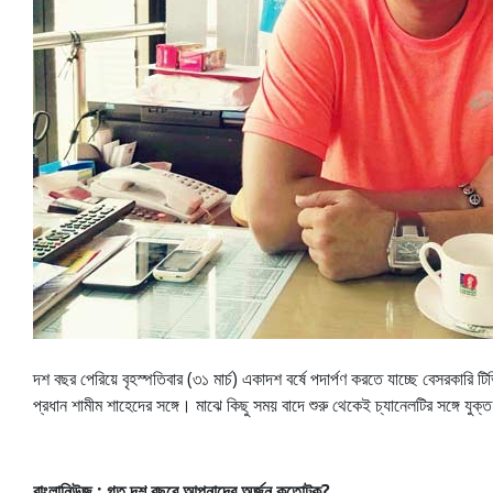
দশ বছর পেরিয়ে বৃহস্পতিবার (৩১ মার্চ) একাদশ বর্ষে পদার্পণ করতে যাচ্ছে বেসরকারি 
প্রধান শামীম শাহেদের সঙ্গে। মাঝে কিছু সময় বাদে শুরু থেকেই চ্যানেলটির সঙ্গে যু
বাংলানিউজ : গত দশ বছরে আপনাদের অর্জন কতোটুকু?